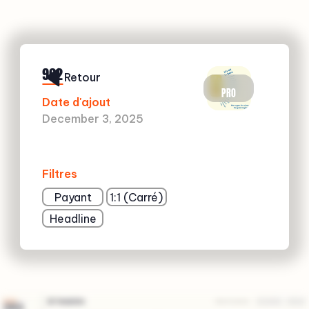
962
Retour
PRO
Date d'ajout
December 3, 2025
Filtres
Payant
1:1 (Carré)
Headline