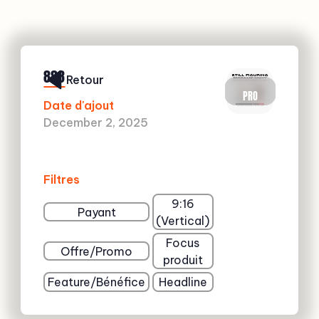
888
Retour
PRO
Date d'ajout
December 2, 2025
Filtres
9:16
Payant
(Vertical)
Focus
Offre/Promo
produit
Feature/Bénéfice
Headline