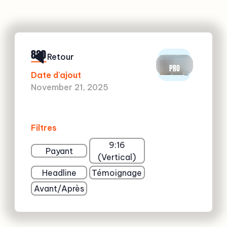
820
Retour
PRO
Date d'ajout
November 21, 2025
Filtres
9:16
Payant
(Vertical)
Headline
Témoignage
Avant/Après