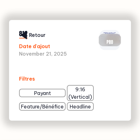
812
Retour
PRO
Date d'ajout
November 21, 2025
Filtres
9:16
Payant
(Vertical)
Feature/Bénéfice
Headline