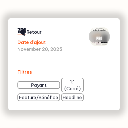
754
Retour
PRO
Date d'ajout
November 20, 2025
Filtres
1:1
Payant
(Carré)
Feature/Bénéfice
Headline