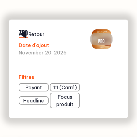
750
Retour
PRO
Date d'ajout
November 20, 2025
Filtres
Payant
1:1 (Carré)
Focus
Headline
produit