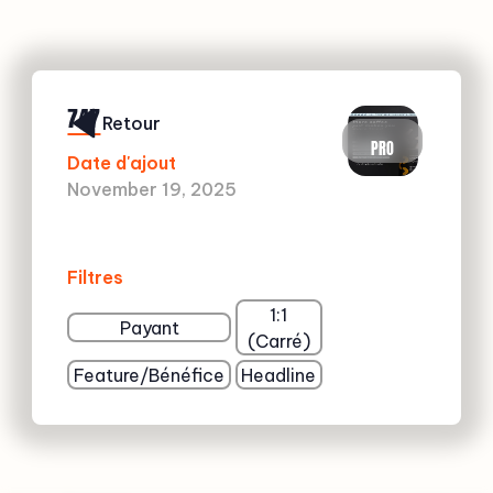
747
Retour
PRO
Date d'ajout
November 19, 2025
Filtres
1:1
Payant
(Carré)
Feature/Bénéfice
Headline