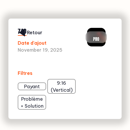
740
Retour
PRO
Date d'ajout
November 19, 2025
Filtres
9:16
Payant
(Vertical)
Problème
+ Solution