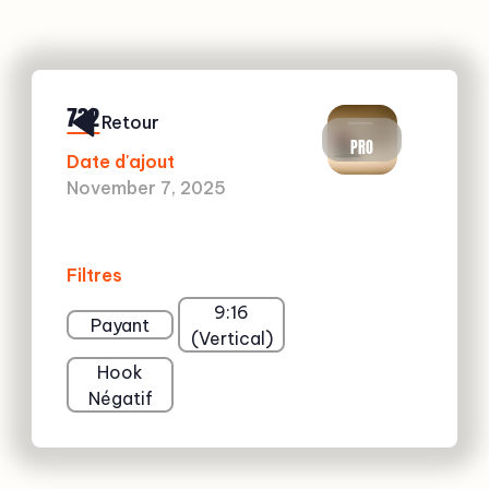
732
Retour
PRO
Date d'ajout
November 7, 2025
Filtres
9:16
Payant
(Vertical)
Hook
Négatif