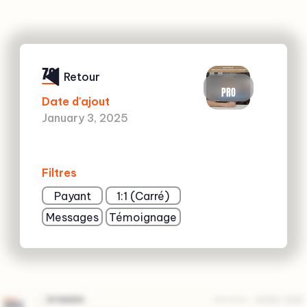
70
Retour
PRO
Date d'ajout
January 3, 2025
Filtres
Payant
1:1 (Carré)
Messages
Témoignage