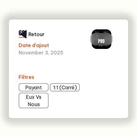
691
Retour
PRO
Date d'ajout
November 3, 2025
Filtres
Payant
1:1 (Carré)
Eux Vs
Nous