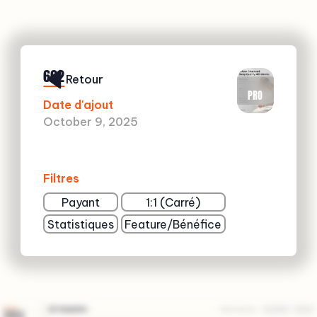
662
Retour
PRO
Date d'ajout
October 9, 2025
Filtres
Payant
1:1 (Carré)
Statistiques
Feature/Bénéfice