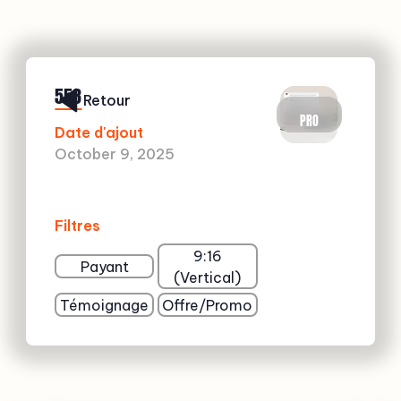
558
Retour
PRO
Date d'ajout
October 9, 2025
Filtres
9:16
Payant
(Vertical)
Témoignage
Offre/Promo