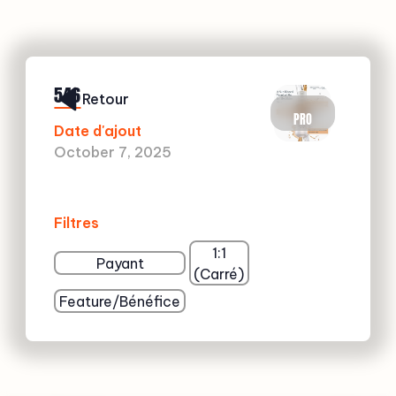
546
Retour
PRO
Date d'ajout
October 7, 2025
Filtres
1:1
Payant
(Carré)
Feature/Bénéfice