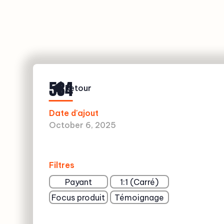
534
Retour
Date d'ajout
October 6, 2025
Filtres
Payant
1:1 (Carré)
Focus produit
Témoignage