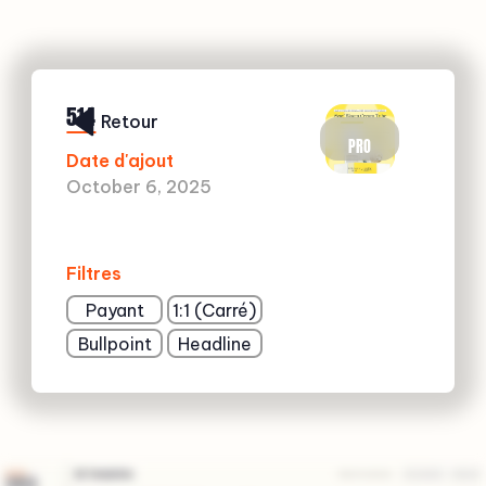
514
Retour
PRO
Date d'ajout
October 6, 2025
Filtres
Payant
1:1 (Carré)
Bullpoint
Headline