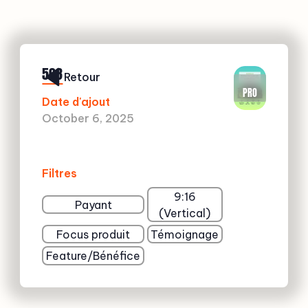
508
Retour
PRO
Date d'ajout
October 6, 2025
Filtres
9:16
Payant
(Vertical)
Focus produit
Témoignage
Feature/Bénéfice