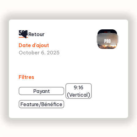
504
Retour
PRO
Date d'ajout
October 6, 2025
Filtres
9:16
Payant
(Vertical)
Feature/Bénéfice