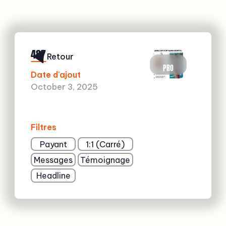
487
Retour
PRO
Date d'ajout
October 3, 2025
Filtres
Payant
1:1 (Carré)
Messages
Témoignage
Headline