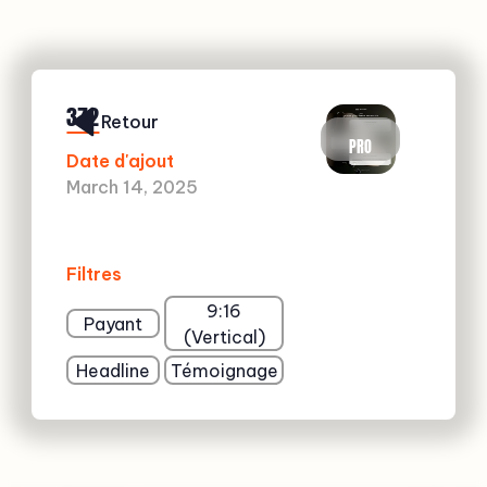
372
Retour
PRO
Date d'ajout
March 14, 2025
Filtres
9:16
Payant
(Vertical)
Headline
Témoignage