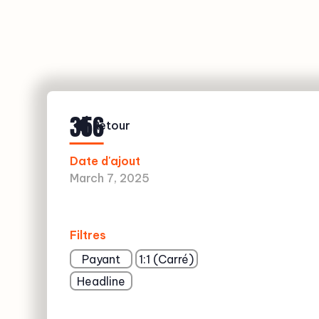
356
Retour
Date d'ajout
March 7, 2025
Filtres
Payant
1:1 (Carré)
Headline