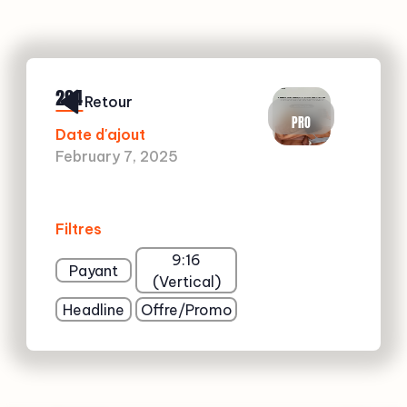
294
Retour
PRO
Date d'ajout
February 7, 2025
Filtres
9:16
Payant
(Vertical)
Headline
Offre/Promo