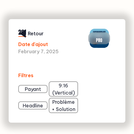
291
Retour
PRO
Date d'ajout
February 7, 2025
Filtres
9:16
Payant
(Vertical)
Problème
Headline
+ Solution