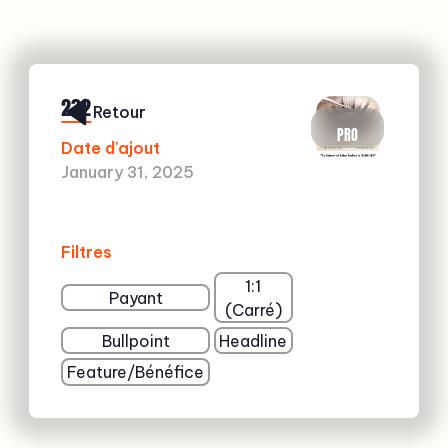
232
Retour
PRO
Date d'ajout
January 31, 2025
Filtres
1:1
Payant
(Carré)
Bullpoint
Headline
Feature/Bénéfice