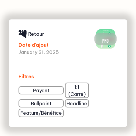
210
Retour
PRO
Date d'ajout
January 31, 2025
Filtres
1:1
Payant
(Carré)
Bullpoint
Headline
Feature/Bénéfice