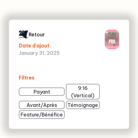
207
Retour
PRO
Date d'ajout
January 31, 2025
Filtres
9:16
Payant
(Vertical)
Avant/Après
Témoignage
Feature/Bénéfice