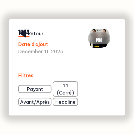
1034
Retour
PRO
Date d'ajout
December 11, 2025
Filtres
1:1
Payant
(Carré)
Avant/Après
Headline